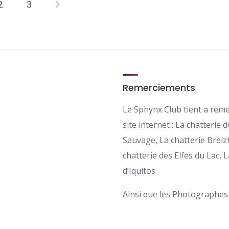
2
3
Pagination
des
publications
Remerciements
Le Sphynx Club tient a reme
site internet : La chatterie 
Sauvage, La chatterie Breizh
chatterie des Elfes du Lac, L
d’Iquitos
Ainsi que les Photographes