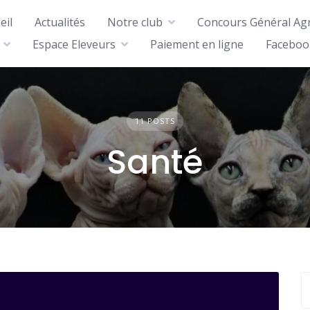
eil
Actualités
Notre club
Concours Général Agr
Espace Eleveurs
Paiement en ligne
Faceboo
11 POSTS
Santé