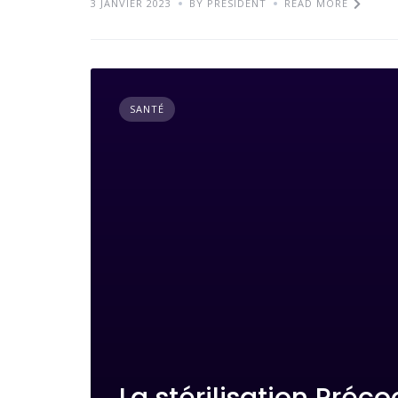
3 JANVIER 2023
BY PRESIDENT
READ MORE
SANTÉ
La stérilisation Préc