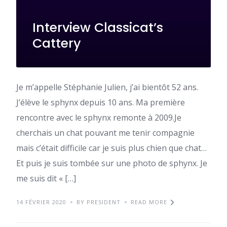
Interview Classicat’s
Cattery
Je m’appelle Stéphanie Julien, j’ai bientôt 52 ans.
J’élève le sphynx depuis 10 ans. Ma première
rencontre avec le sphynx remonte à 2009.Je
cherchais un chat pouvant me tenir compagnie
mais c’était difficile car je suis plus chien que chat…
Et puis je suis tombée sur une photo de sphynx. Je
me suis dit « […]
14 FÉVRIER 2020
BY PRESIDENT
READ MORE