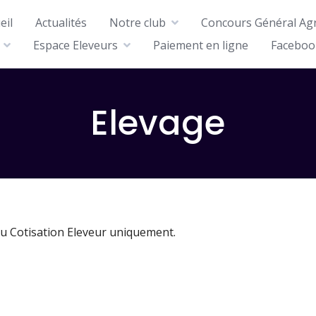
eil
Actualités
Notre club
Concours Général Agr
Espace Eleveurs
Paiement en ligne
Faceboo
Elevage
u Cotisation Eleveur uniquement.