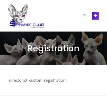
Skip
to
content
Registration
[directorist_custom_registration]